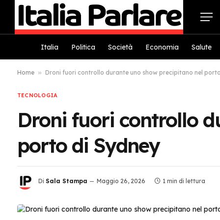
Italia
Politica
Società
Economia
Salute
Home
»
Droni fuori controllo durante uno show precipitano nel port
TECNOLOGIA
Droni fuori controllo 
porto di Sydney
Di
Sala Stampa
Maggio 26, 2026
1 min di lettura