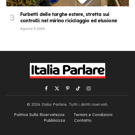
Furbetti delle targhe estere, stretta sui
controlli: nel mirino riciclaggio ed elusione
Agosto 9, 2026
Facebook
X
Pinterest
TikTok
Instagram
(Twitter)
© 2026 Italia Parlare. Tutti i diritti riservati.
Politica Sulla Riservatezza
Termini e Condizioni
Pubblicizza
Contatto