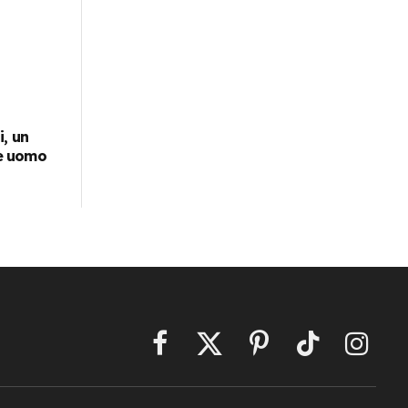
, un
e uomo
Facebook
X
Pinterest
TikTok
Instagr
(Twitter)