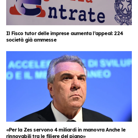
Il Fisco tutor delle imprese aumenta l’appeal: 224
società già ammesse
«Per la Zes servono 4 miliardi in manovra Anche le
rinnovabili tra le filiere del piano»