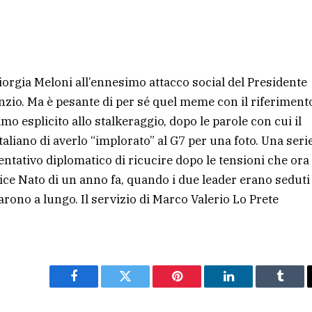
Giorgia Meloni all’ennesimo attacco social del Presidente
enzio. Ma è pesante di per sé quel meme con il riferiment
amo esplicito allo stalkeraggio, dopo le parole con cui il
taliano di averlo “implorato” al G7 per una foto. Una serie
ntativo diplomatico di ricucire dopo le tensioni che ora
ice Nato di un anno fa, quando i due leader erano seduti
larono a lungo. Il servizio di Marco Valerio Lo Prete
Facebook
Twitter
Pinterest
LinkedIn
Tumbl