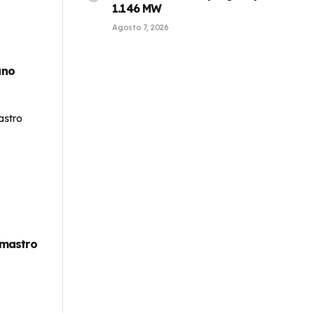
1.146 MW
Agosto 7, 2026
ano
lmastro