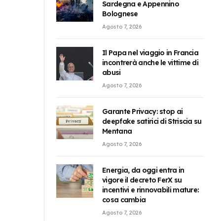
Sardegna e Appennino
Bolognese
Agosto 7, 2026
Il Papa nel viaggio in Francia
incontrerà anche le vittime di
abusi
Agosto 7, 2026
Garante Privacy: stop ai
deepfake satirici di Striscia su
Mentana
Agosto 7, 2026
Energia, da oggi entra in
vigore il decreto FerX su
incentivi e rinnovabili mature:
cosa cambia
Agosto 7, 2026