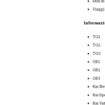
Stili d
Viaggi
Informazi
TG1
TG2
TG3
GR1
GR2
GR3
Rai Ne
Rai Sp
Rai Va