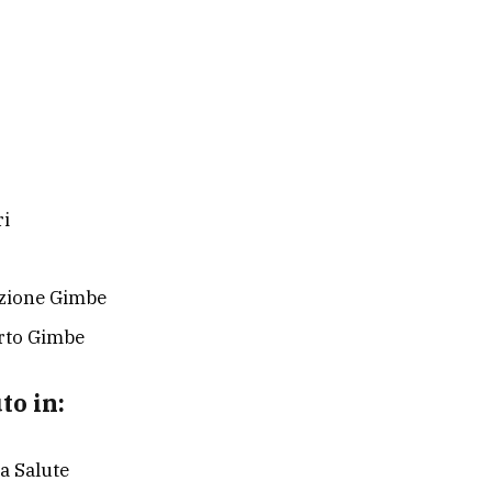
ri
zione Gimbe
rto Gimbe
to in:
la Salute