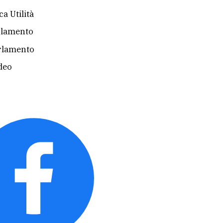
a Utilità
rlamento
rlamento
deo