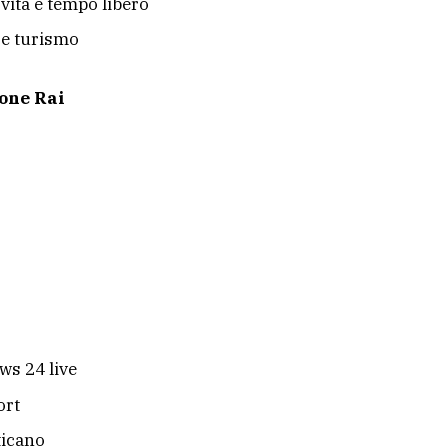
i vita e tempo libero
 e turismo
one Rai
ws 24 live
ort
ticano