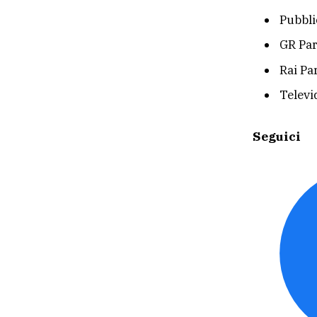
Pubblic
GR Pa
Rai Pa
Televi
Seguici