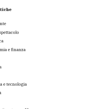
tiche
nte
 spettacolo
ca
ia e finanza
a
a e tecnologia
à