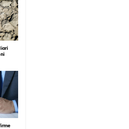
iari
oni
firme