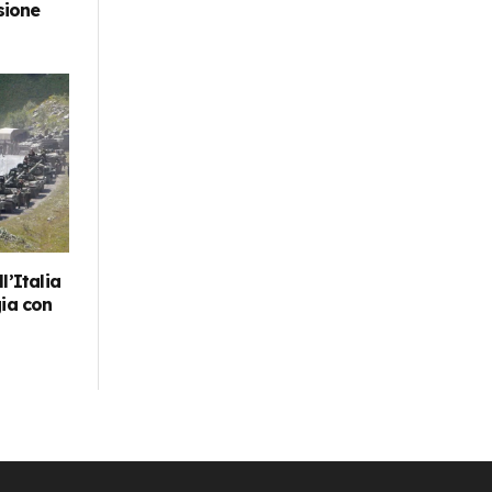
sione
l’Italia
gia con