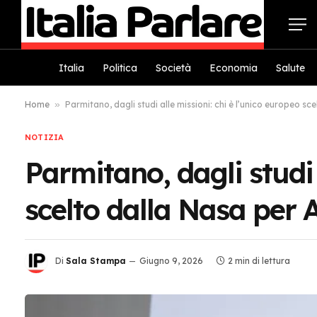
Italia
Politica
Società
Economia
Salute
Home
»
Parmitano, dagli studi alle missioni: chi è l’unico europeo sc
NOTIZIA
Parmitano, dagli studi 
scelto dalla Nasa per 
Di
Sala Stampa
Giugno 9, 2026
2 min di lettura