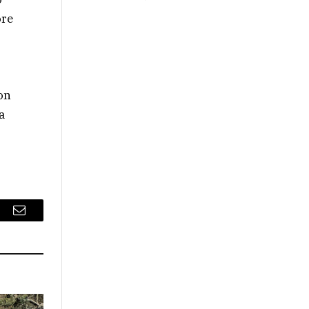
ore
on
a
r
Email