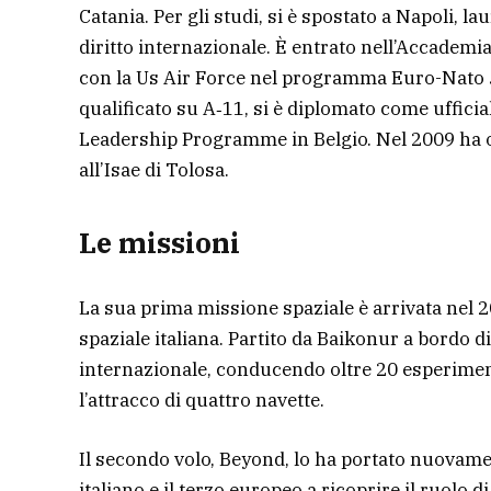
Catania. Per gli studi, si è spostato a Napoli, l
diritto internazionale. È entrato nell’Accadem
con la Us Air Force nel programma Euro-Nato Joi
qualificato su A‑11, si è diplomato come ufficial
Leadership Programme in Belgio. Nel 2009 ha o
all’Isae di Tolosa.
Le missioni
La sua prima missione spaziale è arrivata nel 2
spaziale italiana. Partito da Baikonur a bordo d
internazionale, conducendo oltre 20 esperiment
l’attracco di quattro navette.
Il secondo volo, Beyond, lo ha portato nuovamen
italiano e il terzo europeo a ricoprire il ruolo