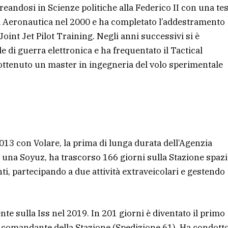
aureandosi in Scienze politiche alla Federico II con una tes
ia Aeronautica nel 2000 e ha completato l’addestramento
nt Jet Pilot Training. Negli anni successivi si è
e di guerra elettronica e ha frequentato il Tactical
ttenuto un master in ingegneria del volo sperimentale
013 con Volare, la prima di lunga durata dell’Agenzia
i una Soyuz, ha trascorso 166 giorni sulla Stazione spazi
i, partecipando a due attività extraveicolari e gestendo
te sulla Iss nel 2019. In 201 giorni è diventato il primo
 di comandante della Stazione (Spedizione 61). Ha condott