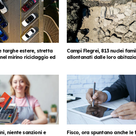
e targhe estere, stretta
Campi Flegrei, 813 nuclei famil
: nel mirino riciclaggio ed
allontanati dalle loro abitazi
ni, niente sanzioni e
Fisco, ora spuntano anche le 