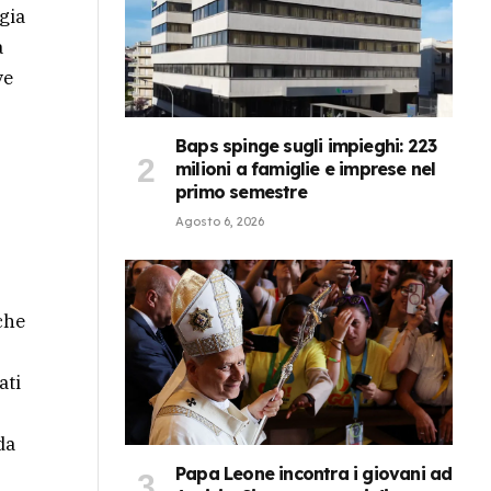
gia
a
ve
Baps spinge sugli impieghi: 223
milioni a famiglie e imprese nel
primo semestre
Agosto 6, 2026
che
ati
da
Papa Leone incontra i giovani ad