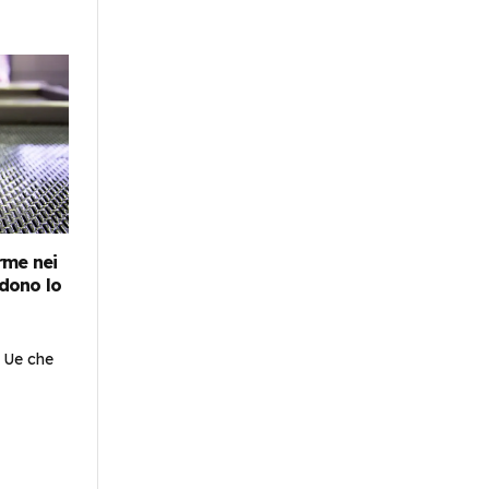
erme nei
edono lo