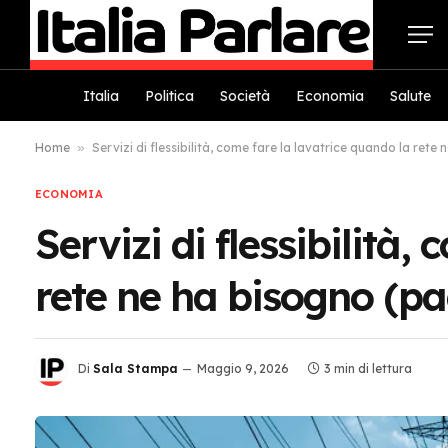
Italia
Politica
Società
Economia
Salute
Home
»
Servizi di flessibilità, come fare la lavatrice quando la rete
ECONOMIA
Servizi di flessibilità,
rete ne ha bisogno (pa
Di
Sala Stampa
Maggio 9, 2026
3 min di lettura