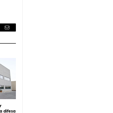
r
Email
r
la difesa