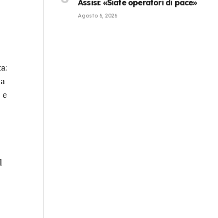
Assisi: «Siate operatori di pace»
Agosto 6, 2026
ta:
ia
 e
l