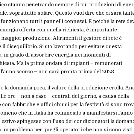
rico stanno penetrando sempre di più produzioni di ener
e, soprattutto solare. Questo vuol dire che ci sarà tant
 funzionano tutti i pannelli connessi. E poiché la rete de
 energia offerta con quella richiesta, è importante
maggior produzione. Altrimenti il gestore di rete è
 il disequilibrio. Si sta lavorando per evitare questa
ia, in grado di assorbire energia nei momenti di
hiesta. Ma la prima ondata di impianti – remunerati
a l’anno scorso – non sarà pronta prima del 2028.
a e la domanda poca, il valore della produzione crolla. An
le ore – non a caso – centrali del giorno, a causa della
on fabbriche e uffici chiusi per la festività si sono trov
enomeno che in Italia ha cominciato a manifestarsi l’anno
 estivo spingesse con l’uso dei condizionatori la doman
a un problema per quegli operatori che non si sono visti