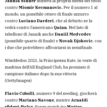
Jannik Sinner
inizierà la propria difesa del titolo
contro
Miomir Kecmanovic.
Per il numero 1 al
mondo, un possibile ottavo di finale azzurro
contro
Luciano Darderi
, che al debutto se la
vedrà contro l’americano
Quinn
. Nel lato di
tabellone di Jannik anche
Daniil Medvedev
(possibile quarto di finale) e
Novak Djokovic
, con
i due che potrebbero affrontarsi in semifinale.
Wimbledon 2025, la Principessa Kate, in veste di
madrina dell’All England Club, ha premiato il
campione italiano dopo la sua vittoria
(GettyImages)
Flavio Cobolli
, numero 9 del seeding, giocherà
contro
Mariano Navone
, mentre
Arnaldi
sfiderà Halys
. Super match tra
Matteo