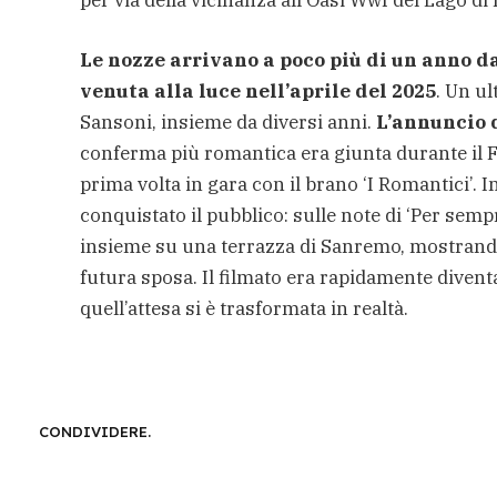
per via della vicinanza all’Oasi Wwf del Lago di
Le nozze arrivano a poco più di un anno da
venuta alla luce nell’aprile del 2025
. Un ul
Sansoni, insieme da diversi anni.
L’annuncio d
conferma più romantica era giunta durante il F
prima volta in gara con il brano ‘I Romantici’. 
conquistato il pubblico: sulle note di ‘Per sem
insieme su una terrazza di Sanremo, mostrando 
futura sposa. Il filmato era rapidamente diventa
quell’attesa si è trasformata in realtà.
CONDIVIDERE.