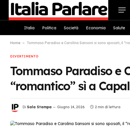
Italia
Politica
Società
Economia
Salute
Home
»
Tommaso Paradiso e Carolina Sansoni si sono sposati, il “ro
DIVERTIMENTO
Tommaso Paradiso e Car
“romantico” sì a Capa
Di
Sala Stampa
Giugno 14, 2026
2 min di lettura