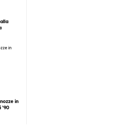
 alla
a
 nozze in
i ’90