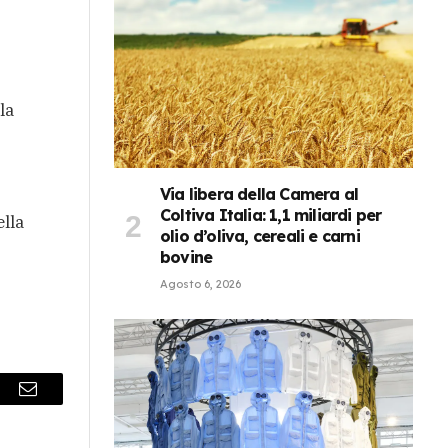
la
Via libera della Camera al
Coltiva Italia: 1,1 miliardi per
lla
olio d’oliva, cereali e carni
bovine
Agosto 6, 2026
r
Email