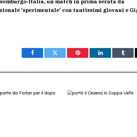
ssemburgo-Italia, un match in prima serata da
zionale ‘sperimentale’ con tantissimi giovani e Gi
Facebook
Twitter
Pinterest
LinkedIn
Tumbl