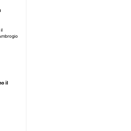
a
o il