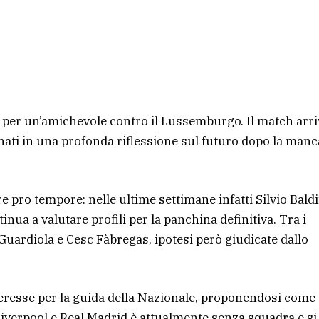
g per un’amichevole contro il Lussemburgo. Il match arri
ati in una profonda riflessione sul futuro dopo la manc
pro tempore: nelle ultime settimane infatti Silvio Baldi
nua a valutare profili per la panchina definitiva. Tra i
Guardiola e Cesc Fàbregas, ipotesi però giudicate dallo
nteresse per la guida della Nazionale, proponendosi come
 Liverpool e Real Madrid è attualmente senza squadra e si