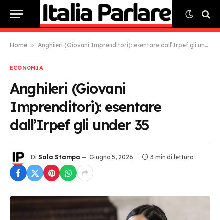
Home
»
Anghileri (Giovani Imprenditori): esentare dall’Irpef gli under 35
ECONOMIA
Anghileri (Giovani
Imprenditori): esentare
dall’Irpef gli under 35
Di
Sala Stampa
Giugno 5, 2026
3 min di lettura