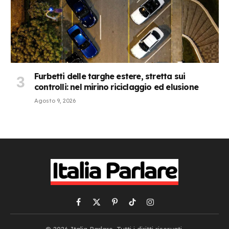
Furbetti delle targhe estere, stretta sui
controlli: nel mirino riciclaggio ed elusione
Agosto 9, 2026
Facebook
X
Pinterest
TikTok
Instagram
(Twitter)