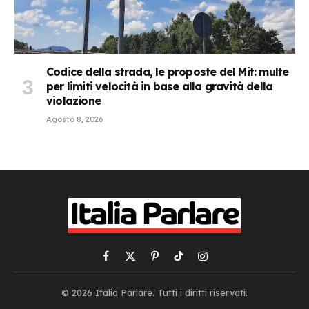
Codice della strada, le proposte del Mit: multe
per limiti velocità in base alla gravità della
violazione
Agosto 8, 2026
Facebook
X
Pinterest
TikTok
Instagram
(Twitter)
© 2026 Italia Parlare. Tutti i diritti riservati.