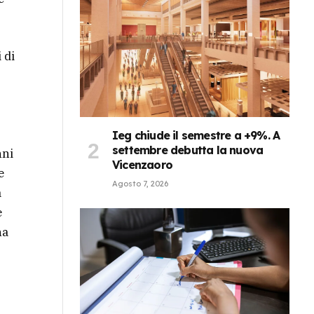
 di
Ieg chiude il semestre a +9%. A
settembre debutta la nuova
nni
Vicenzaoro
e
Agosto 7, 2026
a
e
ha