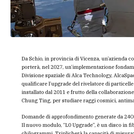
Da Schio, in provincia di Vicenza, un’azienda c
porterà, nel 2027, un’implementazione fondamen
Divisione spaziale di Alca Technology, AlcaSpa
qualificare l’upgrade del rivelatore di particel
installato dal 2011 e frutto della collaborazi
Chung Ting, per studiare raggi cosmici, antima
Domande di approfondimento generate da 24O
Il nuovo modulo, “L0 Upgrade”, è un disco in fib
chilogrammi. Triplicherà la capacità di misura