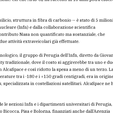
silicio, struttura in fibra di carbonio — è stato di 5 milioni
 nucleare (lnfn) e dalla collaborazione scientifica
contributo Nasa non quantificato ma sostanziale, che
e attività extraveicolari già effettuate.
ologico, il gruppo di Perugia dell’Infn, diretto da Giova
ity tradizionale, dove il costo si aggirerebbe tra uno e du
n AlcaSpace e così ridotto la spesa a meno di un terzo. L
ture tra i -180 e i +150 gradi centigradi, era in origin
specializzata in costellazioni satellitari. AlcaSpace ne 
le sezioni Infn e i dipartimenti universitari di Perugia,
 Bicocca, Pisa e Bologna, finanziati anche dall’Agenzia