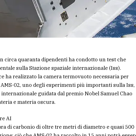
on circa quaranta dipendenti ha condotto un test che
tale sulla Stazione spaziale internazionale (Iss).
ce ha realizzato la camera termovuoto necessaria per
le AMS-02, uno degli esperimenti più importanti sulla Iss,
one internazionale guidata dal premio Nobel Samuel Chao
teria e materia oscura.
re AI
ra di carbonio di oltre tre metri di diametro e quasi 500
zione: ciò che AMS-02 ha raccolto in 15 anni potrà esser