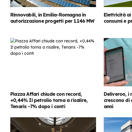
Rinnovabili, in Emilia-Romagna in
Elettricità a
autorizzazione progetti per 1.146 MW
consumi e pr
Piazza Affari chiude con record,
Deliveroo, i r
+0,44% Il petrolio torna a risalire,
crescono di o
Tenaris -7% dopo i conti
anni