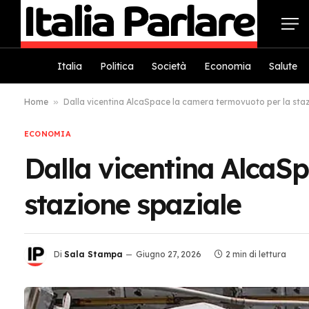
Italia
Politica
Società
Economia
Salute
Home
»
Dalla vicentina AlcaSpace la camera termovuoto per la sta
ECONOMIA
Dalla vicentina AlcaS
stazione spaziale
Di
Sala Stampa
Giugno 27, 2026
2 min di lettura