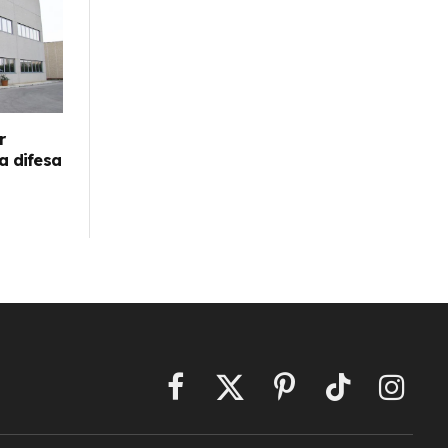
r
la difesa
Facebook
X
Pinterest
TikTok
Instagr
(Twitter)