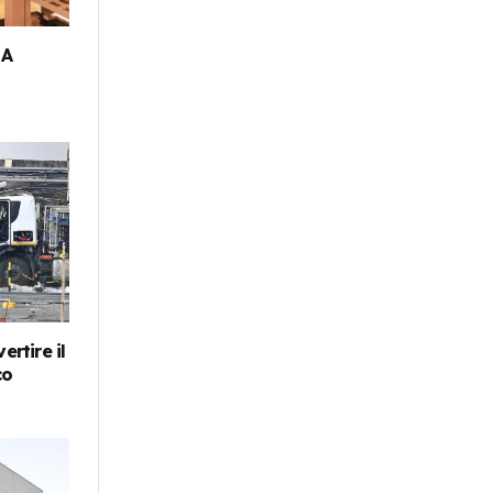
 A
ertire il
co