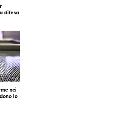
r
la difesa
erme nei
edono lo