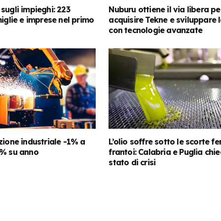
sugli impieghi: 223
Nuburu ottiene il via libera pe
miglie e imprese nel primo
acquisire Tekne e sviluppare 
con tecnologie avanzate
zione industriale -1% a
L’olio soffre sotto le scorte f
4% su anno
frantoi: Calabria e Puglia chi
stato di crisi