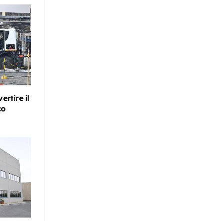
ertire il
co