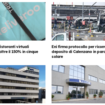
istoranti virtuali
Eni firma protocollo per riconv
ltre il 150% in cinque
deposito di Calenzano in par
solare