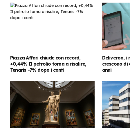
Piazza Affari chiude con record,
Deliveroo, i r
+0,44% Il petrolio torna a risalire,
crescono di o
Tenaris -7% dopo i conti
anni