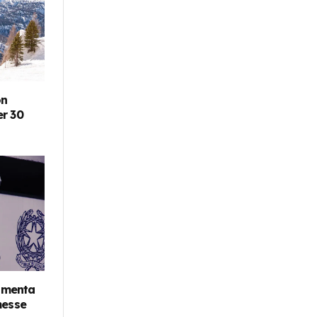
on
er 30
aumenta
messe