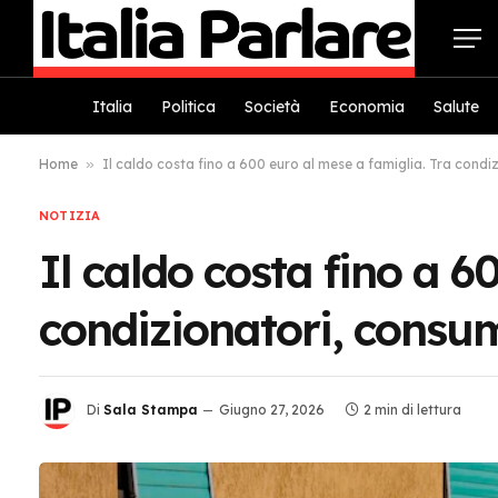
Italia
Politica
Società
Economia
Salute
Home
»
Il caldo costa fino a 600 euro al mese a famiglia. Tra condizi
NOTIZIA
Il caldo costa fino a 6
condizionatori, consumi
Di
Sala Stampa
Giugno 27, 2026
2 min di lettura