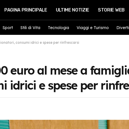
PAGINA PRINCIPALE
ULTIME NOTIZIE
STORIE WEB
Sport
Stili di Vita
Tecnologia
Viaggi e Turismo
Divert
onatori, consumi idrici e spese per rinfrescarsi
00 euro al mese a famigli
 idrici e spese per rinfr