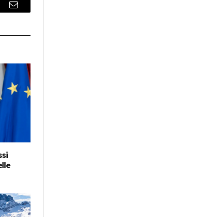
r
Email
ssi
lle