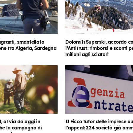
igranti, smantellata
Dolomiti Superski, accordo c
ne tra Algeria, Sardegna
l’Antitrust: rimborsi e sconti p
milioni agli sciatori
, al via da oggi in
Il Fisco tutor delle imprese 
che la campagna di
l’appeal: 224 società già am