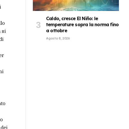
i
Caldo, cresce El Niño: le
llo
temperature sopra la norma fino
a ottobre
 si
di
Agosto 8, 2026
er
ni
ato
go
 dei