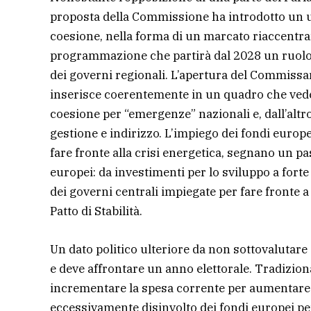
proposta della Commissione ha introdotto un ul
coesione, nella forma di un marcato riaccentra
programmazione che partirà dal 2028 un ruolo d
dei governi regionali. L’apertura del Commissar
inserisce coerentemente in un quadro che vede,
coesione per “emergenze” nazionali e, dall’altr
gestione e indirizzo. L’impiego dei fondi europei
fare fronte alla crisi energetica, segnano un 
europei: da investimenti per lo sviluppo a forte 
dei governi centrali impiegate per fare fronte a
Patto di Stabilità.
Un dato politico ulteriore da non sottovalutare 
e deve affrontare un anno elettorale. Tradizio
incrementare la spesa corrente per aumentare i
eccessivamente disinvolto dei fondi europei p