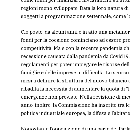
come fondi per finanziare investimenti struttura
regioni meno sviluppate. Data la loro natura di 
soggetti a programmazione settennale, come lo
Ciò posto, da alcuni anni è in atto una metamorf
fondi per la coesione cominciano ad essere prog
competitività. Ma è con la recente pandemia che
recessione causata dalla pandemia da Covid19
regolamenti per poter impiegare le risorse della
famiglie e delle imprese in difficoltà. Lo scors
mesi a definire la struttura del nuovo bilancio
ribadita la necessità di aumentare la quota di “f
emergenze non previste. Nella revisione di med
anno, inoltre, la Commissione ha inserito tra le
politica industriale europea, la difesa e l’abitare
Nonostante l’opposizione di una parte del Parl