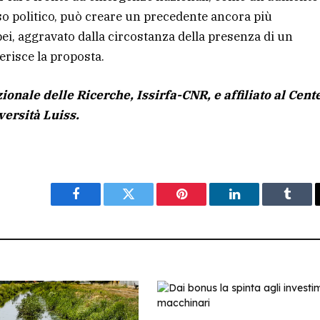
o politico, può creare un precedente ancora più
pei, aggravato dalla circostanza della presenza di un
risce la proposta.
ionale delle Ricerche, Issirfa-CNR, e affiliato al Cent
versità Luiss.
Facebook
Twitter
Pinterest
LinkedIn
Tumbl