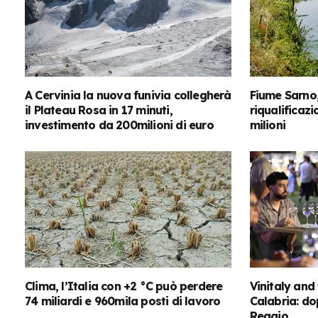
A Cervinia la nuova funivia collegherà
Fiume Sarno,
il Plateau Rosa in 17 minuti,
riqualificaz
investimento da 200milioni di euro
milioni
Clima, l’Italia con +2 °C può perdere
Vinitaly and
74 miliardi e 960mila posti di lavoro
Calabria: do
Reggio