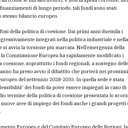
li (come le infrastrutture), e non la spesa corrente, nel
finanziamenti di lungo periodo, tali fondi sono stati
 stesso bilancio europeo.
osi della politica di coesione. Dai primi anni duemila i
ressivamente integrati nella politica industriale e nella
 si avvia la torsione più marcata. Nell’emergenza della
, la Commissione Europea ha rapidamente modificato i
 coesione, soprattutto i fondi regionali, a sostegno dell
o anno ha preso avvio il dibattito che porterà nei prossimi
 europeo del settennio 2028-2035. In quella sede è stata
lessibilità” dei fondi da poter essere impiegati in caso di
io termine della politica di coesione presentata lo scor
 nuove aree di impiego dei fondi anche i grandi progetti 
.
amento Europeo e del Comitato Europeo delle Regioni, la