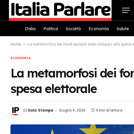
Italia
Politica
Società
Economia
Salute
Home
»
La metamorfosi dei fondi europei dallo sviluppo alla spesa e
ECONOMIA
La metamorfosi dei fon
spesa elettorale
Di
Sala Stampa
Giugno 4, 2026
4 min di lettura