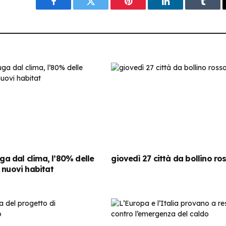
Facebook
Twitter
Pinterest
LinkedIn
Tumbl
uga dal clima, l’80% delle
giovedì 27 città da bollino ro
 nuovi habitat