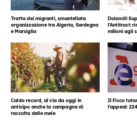
Tratta dei migranti, smantellata
Dolomiti Sup
organizzazione tra Algeria, Sardegna
l’Antitrust: 
e Marsiglia
milioni agli 
Caldo record, al via da oggi in
Il Fisco tut
anticipo anche la campagna di
l’appeal: 22
raccolta delle mele