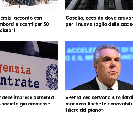
erski, accordo con
Gasolio, ecco da dove arrivan
rimborsi e sconti per 30
per il nuovo taglio delle accis
sciatori
or delle imprese aumenta
«Per la Zes servono 4 miliardi
4 società già ammesse
manovra Anche le rinnovabili 
filiere del piano»