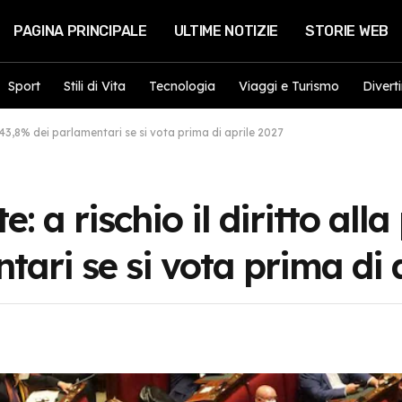
PAGINA PRINCIPALE
ULTIME NOTIZIE
STORIE WEB
Sport
Stili di Vita
Tecnologia
Viaggi e Turismo
Divert
l 43,8% dei parlamentari se si vota prima di aprile 2027
: a rischio il diritto all
tari se si vota prima di 