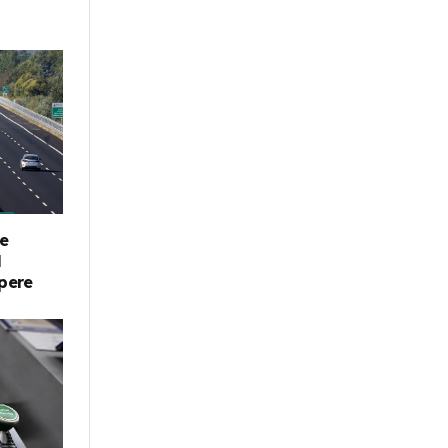
de
l
apere