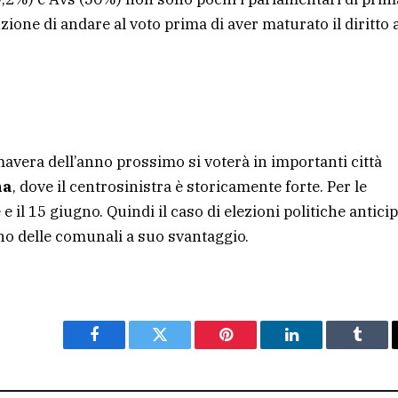
ne di andare al voto prima di aver maturato il diritto a
mavera dell’anno prossimo si voterà in importanti città
na
, dove il centrosinistra è storicamente forte. Per le
 e il 15 giugno. Quindi il caso di elezioni politiche antici
aino delle comunali a suo svantaggio.
Facebook
Twitter
Pinterest
LinkedIn
Tumbl