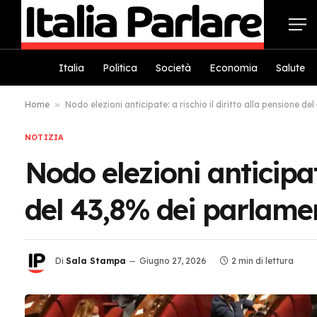
Italia
Politica
Società
Economia
Salute
Home
»
Nodo elezioni anticipate: a rischio il diritto alla pensione de
NOTIZIA
Nodo elezioni anticipate
del 43,8% dei parlamen
Di
Sala Stampa
Giugno 27, 2026
2 min di lettura