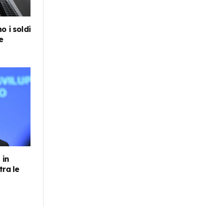
o i soldi
e
 in
tra le