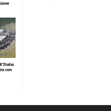
sione
l’Italia
gia con