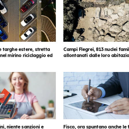
e targhe estere, stretta
Campi Flegrei, 813 nuclei famil
: nel mirino riciclaggio ed
allontanati dalle loro abitazi
ni, niente sanzioni e
Fisco, ora spuntano anche le 