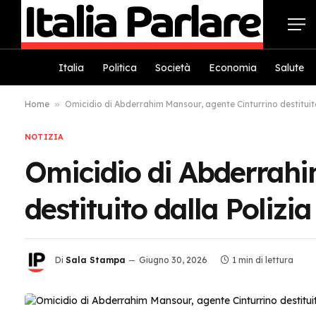
Italia
Politica
Società
Economia
Salute
Home
»
Omicidio di Abderrahim Mansour, agente Cinturrino destituito
NOTIZIA
Omicidio di Abderrahi
destituito dalla Polizia
Di
Sala Stampa
Giugno 30, 2026
1 min di lettura