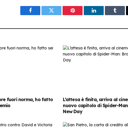
Facebook
Twitter
Pinterest
LinkedIn
Tumbl
ore fuori norma, ho fatto
L’attesa è finita, arriva al cin
chemio
nuovo capitolo di Spider-Man
New Day