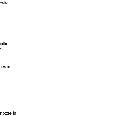
 alla
a
 nozze in