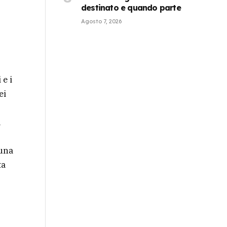
destinato e quando parte
Agosto 7, 2026
 e i
ei
l
 una
ta