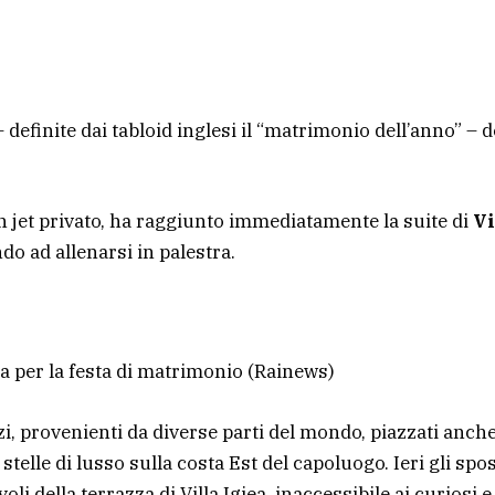
definite dai tabloid inglesi il “matrimonio dell’anno” – d
n jet privato, ha raggiunto immediatamente la suite di
Vi
do ad allenarsi in palestra.
ia per la festa di matrimonio
(Rainews)
i, provenienti da diverse parti del mondo, piazzati anche
telle di lusso sulla costa Est del capoluogo. Ieri gli spo
voli della terrazza di Villa Igiea, inaccessibile ai curiosi e