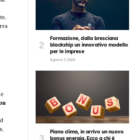
te,
urra
Formazione, dalla bresciana
blackship un innovativo modello
per le imprese
Agosto 7, 2026
he
on
nd
s,
Piano clima, in arrivo un nuovo
bonus energia. Ecco a chi è