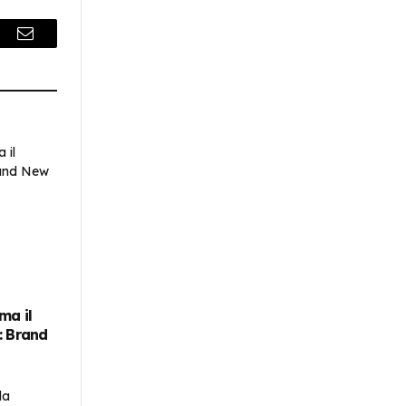
r
Email
ema il
: Brand