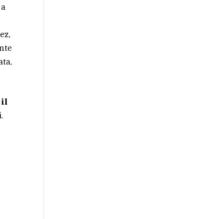
 a
ez,
ente
ata,
il
.