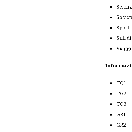
Scienz
Societ
Sport
Stili d
Viaggi
Informazi
TG1
TG2
TG3
GR1
GR2