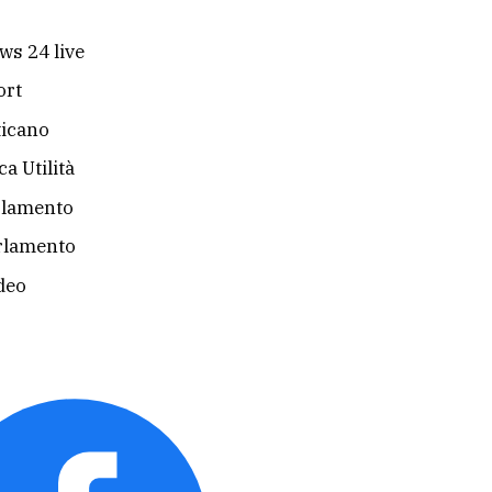
ws 24 live
ort
ticano
a Utilità
rlamento
rlamento
deo