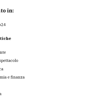
to in:
o24
tiche
nte
 spettacolo
ca
ia e finanza
a