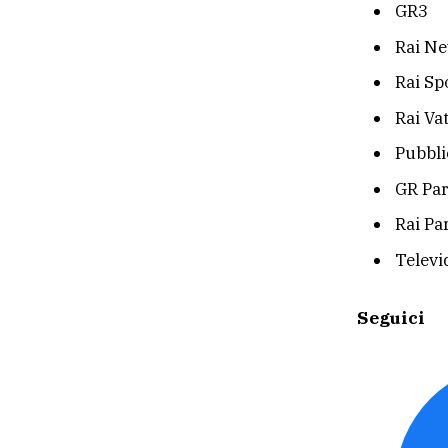
GR3
Rai Ne
Rai Sp
Rai Va
Pubblic
GR Pa
Rai Pa
Televi
Seguici