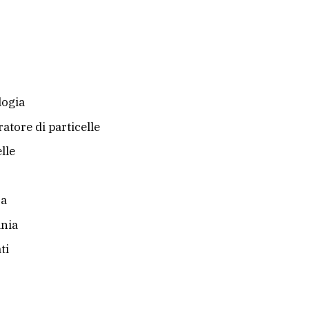
logia
ratore di particelle
lle
ra
nia
ti