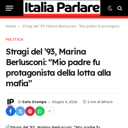
Home
»
Stragi del ’93, Marina Berlusconi: “Mio padre fu protagonista della lotta alla mafia”
POLITICA
Stragi del ’93, Marina
Berlusconi: “Mio padre fu
protagonista della lotta alla
mafia”
Di
Sala Stampa
Giugno 4, 2026
2 min di lettura