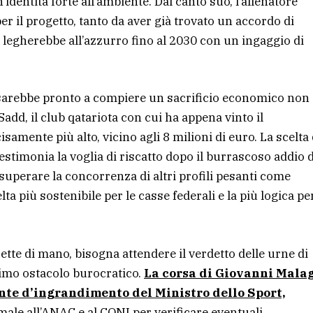
’identità forte all’ambiente. Dal canto suo, l’allenatore
r il progetto, tanto da aver già trovato un accordo di
legherebbe all’azzurro fino al 2030 con un ingaggio di
sarebbe pronto a compiere un sacrificio economico non
l-Sadd, il club qatariota con cui ha appena vinto il
mente più alto, vicino agli 8 milioni di euro. La scelta 
estimonia la voglia di riscatto dopo il burrascoso addio 
perare la concorrenza di altri profili pesanti come
ta più sostenibile per le casse federali e la più logica per
trette di mano, bisogna attendere il verdetto delle urne di
ltimo ostacolo burocratico.
La corsa di Giovanni Mala
 lente d’ingrandimento del Ministro dello Sport,
male all’ANAC e al CONI per verificare eventuali