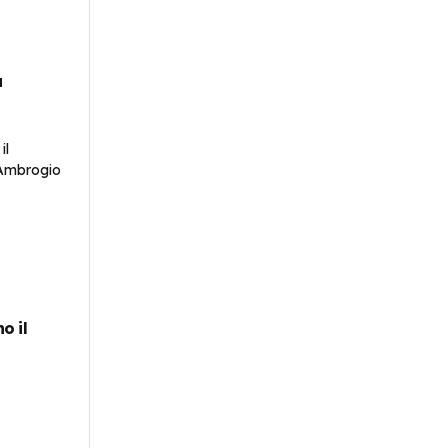
a
o il