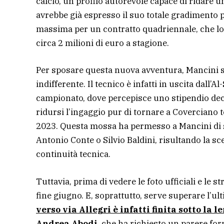
calcio, un profilo autorevole capace di ridare un
avrebbe già espresso il suo totale gradimento pe
massima per un contratto quadriennale, che lo 
circa 2 milioni di euro a stagione.
Per sposare questa nuova avventura, Mancini 
indifferente. Il tecnico è infatti in uscita dall’A
campionato, dove percepisce uno stipendio decisa
ridursi l’ingaggio pur di tornare a Coverciano t
2023. Questa mossa ha permesso a Mancini di su
Antonio Conte o Silvio Baldini, risultando la scel
continuità tecnica.
Tuttavia, prima di vedere le foto ufficiali e le s
fine giugno. E, soprattutto, serve superare l’u
verso via Allegri è infatti finita sotto la
Andrea Abodi
, che ha richiesto un parere for