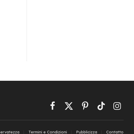
Facebook
X
Pinterest
TikTok
Instagr
(Twitter)
iservatezza
Termini e Condizioni
Pubblicizza
Contatto