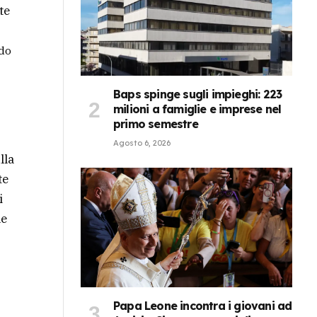
te
rdo
Baps spinge sugli impieghi: 223
milioni a famiglie e imprese nel
primo semestre
Agosto 6, 2026
lla
te
i
le
Papa Leone incontra i giovani ad