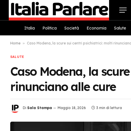
Italia
Politica
Società
Economia
Salute
Home
»
Caso Modena, la scure sui centri psichiatrici: molti rinunciano
SALUTE
Caso Modena, la scure s
rinunciano alle cure
Di
Sala Stampa
Maggio 18, 2026
3 min di lettura