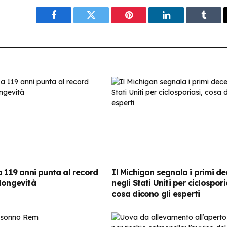
Facebook
Twitter
Pinterest
LinkedIn
Tumbl
a 119 anni punta al record
Il Michigan segnala i primi de
longevità
negli Stati Uniti per ciclospori
cosa dicono gli esperti