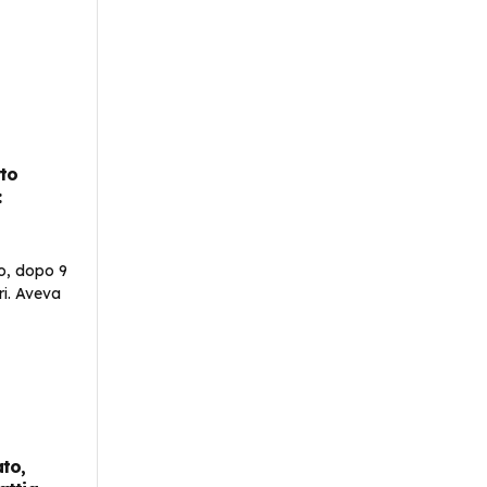
rto
:
to,