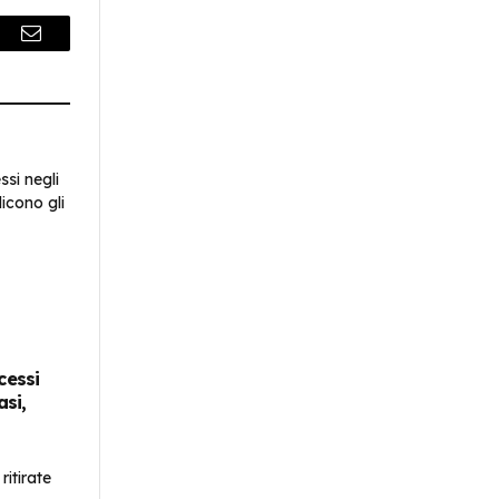
r
Email
cessi
asi,