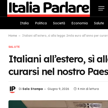
Italia
Politica
Società
Economia
Salute
Home
»
Italiani all’estero, sì alla legge: 2mila euro all’anno per cura
SALUTE
Italiani all’estero, sì 
curarsi nel nostro Pae
Di
Sala Stampa
Giugno 9, 2026
4 min di lettura