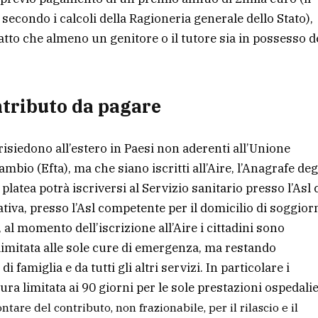
secondo i calcoli della Ragioneria generale dello Stato),
to che almeno un genitore o il tutore sia in possesso d
ontributo da pagare
e risiedono all’estero in Paesi non aderenti all’Unione
bio (Efta), ma che siano iscritti all’Aire, l’Anagrafe deg
a platea potrà iscriversi al Servizio sanitario presso l’Asl
nativa, presso l’Asl competente per il domicilio di soggior
, al momento dell’iscrizione all’Aire i cittadini sono
imitata alle sole cure di emergenza, ma restando
 famiglia e da tutti gli altri servizi. In particolare i
ura limitata ai 90 giorni per le sole prestazioni ospedali
are del contributo, non frazionabile, per il rilascio e il