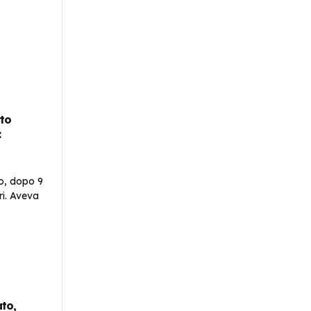
rto
:
to,