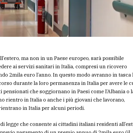
 all’estero, ma non in un Paese europeo, sarà possibile
dere ai servizi sanitari in Italia, compresi un ricovero
ando 2mila euro l’anno. In questo modo avranno in tasca 
icorso durante la loro permanenza in Italia per avere le c
ti pensionati che soggiornano in Paesi come l’Albania o l
 rientro in Italia o anche i più giovani che lavorano,
ientrano in Italia per alcuni periodi.
i legge che consente ai cittadini italiani residenti all’es
e previo pagamento di un premio annuo di 2mila euro (il