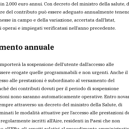
in 2.000 euro annui. Con decreto del ministro della salute, d
tare del contributo può essere adeguato annualmente tenen
esse in campo e della variazione, accertata dall’Istat,
i operai e impiegati verificatasi nell’anno precedente.
amento annuale
porterà la sospensione dell’utente dall’accesso alle
essere erogate quelle programmabili e non urgenti. Anche il
cesso alle prestazioni è subordinato al versamento del
nché dei contributi dovuti per il periodo di sospensione
osizioni nono saranno automaticamente operative. Entro nova
sempre attraverso un decreto del ministro della Salute, di
inati le modalità attuative per l’accesso alle prestazioni d
 regolarmente iscritti all’Aire, residenti in Paesi che non
all’Efta, gli aspetti relativi al procedimento amministrati