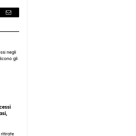
r
Email
cessi
asi,