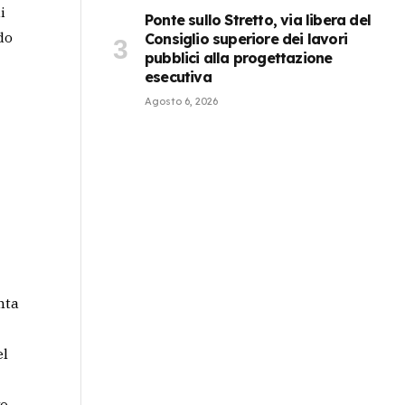
i
Ponte sullo Stretto, via libera del
do
Consiglio superiore dei lavori
pubblici alla progettazione
esecutiva
Agosto 6, 2026
nta
el
vo