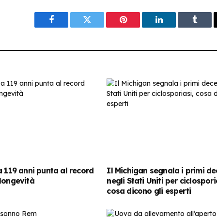
Facebook
Twitter
Pinterest
LinkedIn
Tumbl
a 119 anni punta al record
Il Michigan segnala i primi de
longevità
negli Stati Uniti per ciclospori
cosa dicono gli esperti