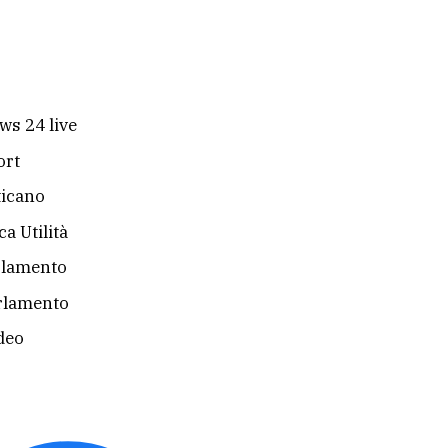
ws 24 live
ort
ticano
a Utilità
rlamento
rlamento
deo