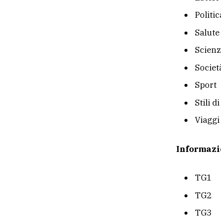
Politic
Salute
Scienz
Societ
Sport
Stili d
Viaggi
Informazi
TG1
TG2
TG3