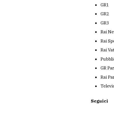
GR1
GR2
GR3
Rai Ne
Rai Sp
Rai Va
Pubblic
GR Pa
Rai Pa
Televi
Seguici