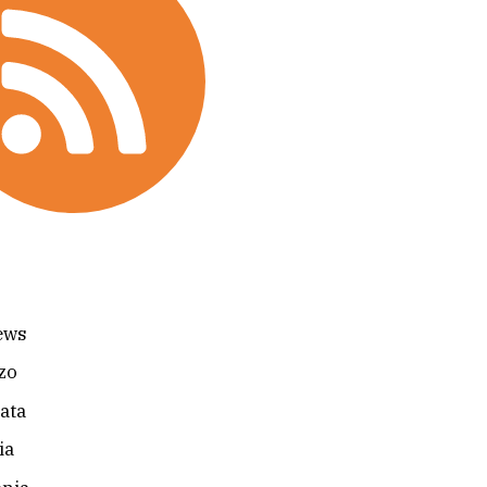
i
ews
zo
cata
ia