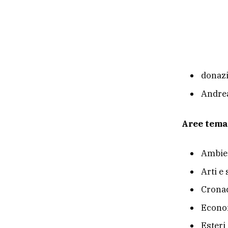
donaz
Andre
Aree tema
Ambie
Arti e
Crona
Econom
Esteri