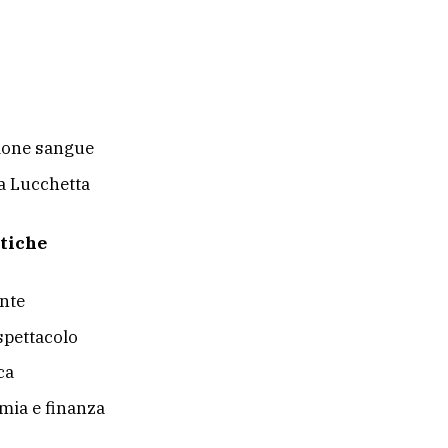
ione sangue
a Lucchetta
tiche
nte
 spettacolo
ca
ia e finanza