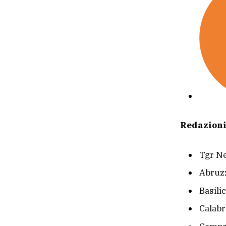
Redazion
Tgr N
Abruz
Basili
Calabr