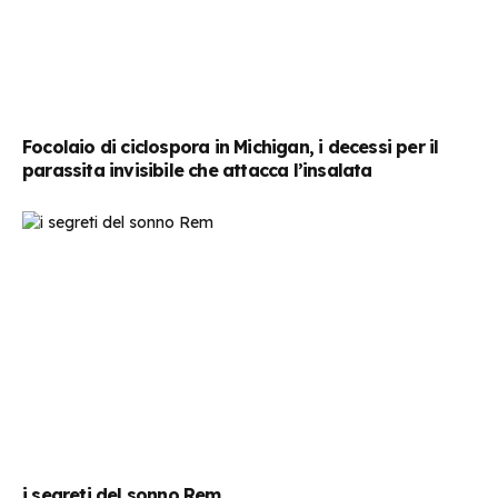
Focolaio di ciclospora in Michigan, i decessi per il
parassita invisibile che attacca l’insalata
i segreti del sonno Rem