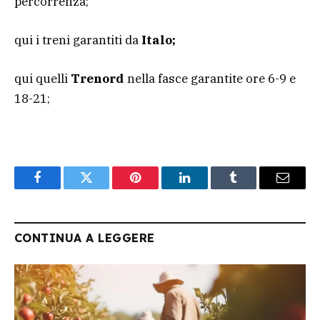
percorrenza;
qui i treni garantiti da
Italo;
qui quelli
Trenord
nella fasce garantite ore 6-9 e
18-21;
Facebook
Twitter
Pinterest
LinkedIn
Tumblr
Email
CONTINUA A LEGGERE